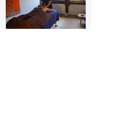
+81 980 87 5576
lelotusbleu.ishigaki@gmail.com
Le Lotus Bleu
148 Shiraho, Ishigaki
La Terrasse Kookai