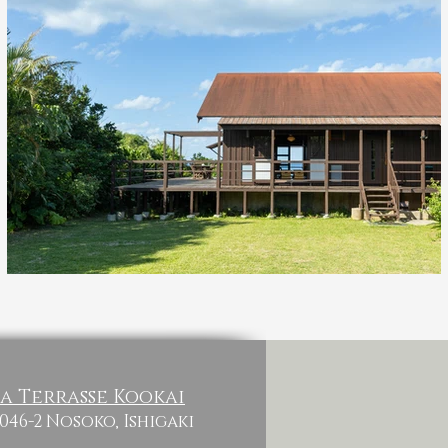
a Terrasse Kookai
1046-2 Nosoko, Ishigaki