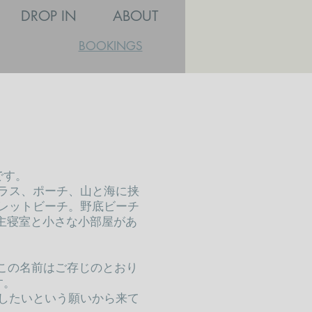
DROP IN
ABOUT
BOOKINGS
です。
ラス、ポーチ、山と海に挟
レットビーチ。野底ビーチ
主寝室と小さな小部屋があ
）この名前はご存じのとおり
す。
したいという願いから来て