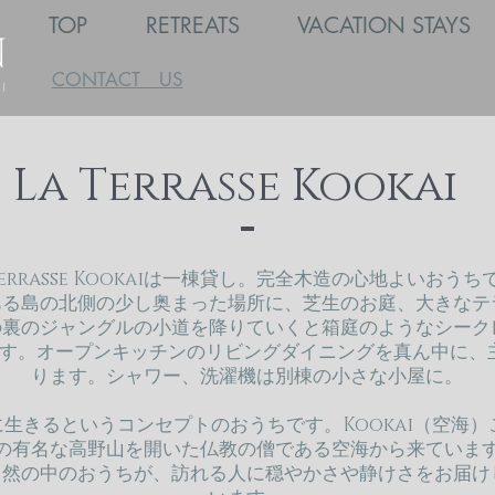
TOP
RETREATS
VACATION STAYS
CONTACT US
La Terrasse Kookai
 Terrasse Kookaiは一棟貸し。完全木造の心地よいおうち
ある島の北側の少し奥まった場所に、芝生のお庭、大きなテ
の裏のジャングルの小道を降りていくと箱庭のようなシーク
ます。オープンキッチンのリビングダイニングを真ん中に、
ります。シャワー、洗濯機は別棟の小さな小屋に。
生きるというコンセプトのおうちです。Kookai（空海
の有名な高野山を開いた仏教の僧である空海から来ていま
自然の中のおうちが、訪れる人に穏やかさや静けさをお届け