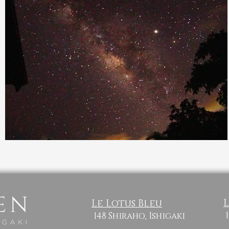
L
Le Lotus Bleu
148 Shiraho, Ishigaki