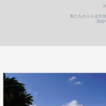
私たちホストは30分
​滞