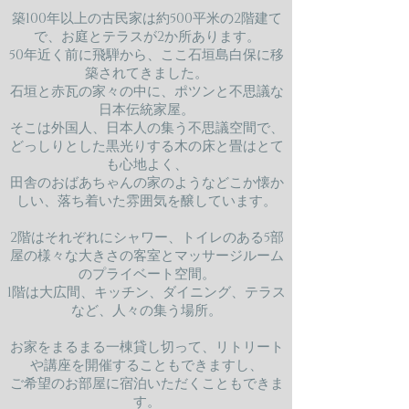
築100年以上の古民家は約500平米の2階建て
で、お庭とテラスが2か所あります。
50年近く前に飛騨から、ここ石垣島白保に移
築されてきました。
石垣と赤瓦の家々の中に、ポツンと不思議な
日本伝統家屋。
そこは外国人、日本人の集う不思議空間で、
どっしりとした黒光りする木の床と畳はとて
も心地よく、
田舎のおばあちゃんの家のようなどこか懐か
しい、落ち着いた雰囲気を醸しています。
2階はそれぞれにシャワー、トイレのある5部
屋の様々な大きさの客室とマッサージルーム
のプライベート空間。
1階は大広間、キッチン、ダイニング、テラス
など、人々の集う場所。
お家をまるまる一棟貸し切って、リトリート
や講座を開催することもできますし、
ご希望のお部屋に宿泊いただくこともできま
す。