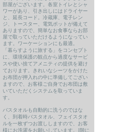
部屋がございます。各室トイレとシャ
ワーがあり、
引き出しにはドライヤー
と、延長コード。
冷蔵庫、電子レン
ジ、トースター、電気ポットが備えて
ありますので、簡単なお食事ならお部
屋で取っていただけるようになってい
ます。ワーケーションにも最適。
「暮らすように旅する」をコンセプト
に、環境保護の観点から過度なサービ
スや使い捨てアメニティの提供を避け
ております。きれいなシーツをかけた
お布団が押入れの中に準備してござい
ますので、お客様ご自身でお布団は敷
いていただくシステムを取っていま
す。
バスタオルも自動的に洗うのではな
く、到着時バスタオル、フェイスタオ
ルを一枚ずつお渡ししますので、お客
様にお洗濯をお願いしています。1階に