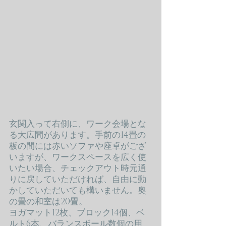
​玄関入って右側に、ワーク会場とな
る大広間があります。手前の14畳の
板の間には赤いソファや座卓がござ
いますが、ワークスペースを広く使
いたい場合、チェックアウト時元通
りに戻していただければ、自由に動
かしていただいても構いません。奥
の畳の和室は20畳。
​ヨガマット12枚、ブロック14個、ベ
ルト6本、バランスボール数個の用