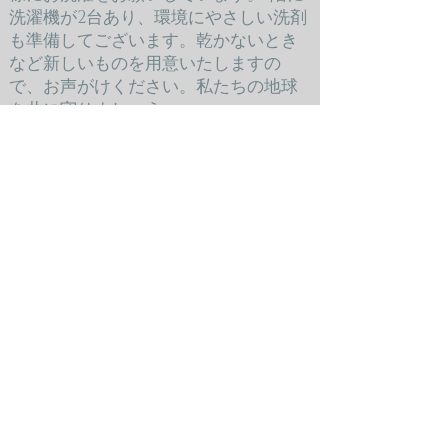
洗濯機が2台あり、環境にやさしい洗剤
も準備してございます。乾かないとき
など新しいものを用意いたしますの
で、お声がけください。私たちの地球
を共に守りましょう。
その他備品：エアコン、シャンプー、
コンディショナー、ボディーシャンプ
ー、ハンドソープ、ティッシュ、蚊取
り線香等
05
Others