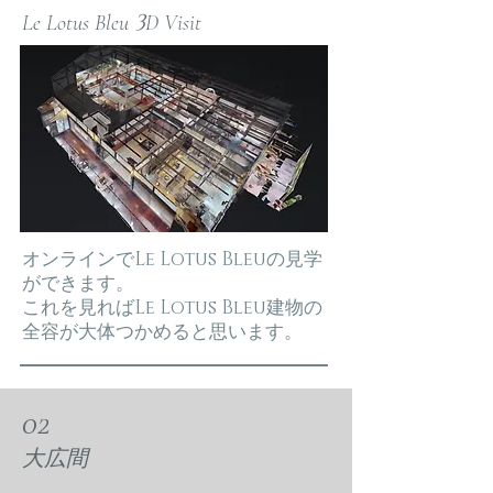
3
Le Lotus Bleu
D Visit
​オンラインでLe Lotus Bleuの見学
ができます。
これを見ればLe Lotus Bleu建物の
全容が大体つかめると思います。
02
大広間